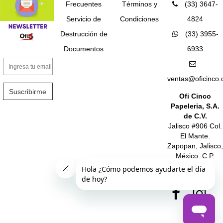
Frecuentes
Términos y
(33) 3647-
Servicio de
Condiciones
4824
Destrucción de
(33) 3955-
Documentos
6933
ventas@oficinco
Suscribirme
Ofi Cinco
Papeleria, S.A.
de C.V.
Jalisco #906 Col.
El Mante.
Zapopan, Jalisco,
México. C.P.
45235