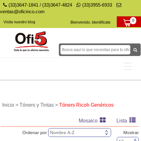
(33)3647-1841
/
(33)3647-4824
(33)3955-6933
ventas@oficinco.com
0
Visita nuestro blog
Bienvenido, Identifícate
Tóners y Tintas
Papel
Inicio >
Tóners y Tintas >
Tóners Ricoh Genéricos
Papelería
Mosaico
Lista
Decoración para Fiestas
Ordenar por
Mostrar
Equipo para tu Negocio