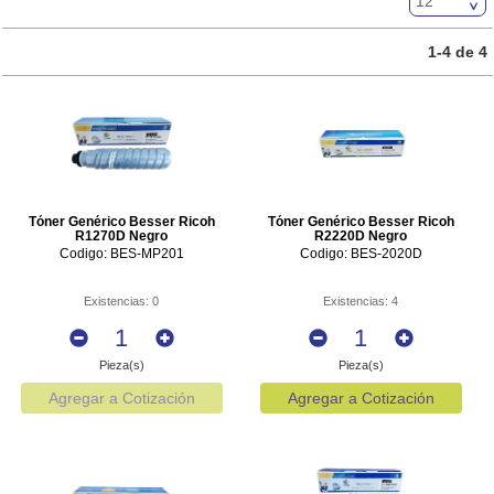
Archivo y Almacenaje
1-4 de 4
Escritura
Cómputo y Electrónica
Protección de Documentos
Muebles
Tóner Genérico Besser Ricoh
Tóner Genérico Besser Ricoh
R1270D Negro
R2220D Negro
Codigo: BES-MP201
Limpieza e Higiene
Codigo: BES-2020D
Cafetería y Alimentos
Existencias: 0
Existencias: 4
Destrucción de Documentos
Pieza(s)
Pieza(s)
Agregar a Cotización
Agregar a Cotización