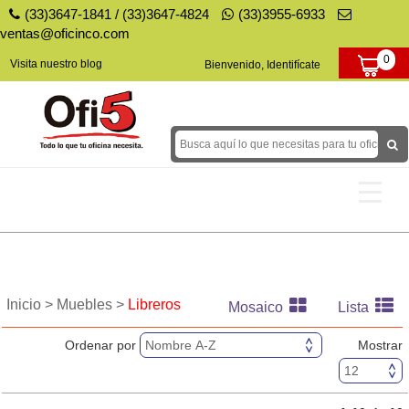
(33)3647-1841
/
(33)3647-4824
(33)3955-6933
ventas@oficinco.com
0
Visita nuestro blog
Bienvenido, Identifícate
Tóners y Tintas
Papel
Inicio >
Muebles >
Libreros
Mosaico
Lista
Papelería
Ordenar por
Mostrar
Decoración para Fiestas
Equipo para tu Negocio