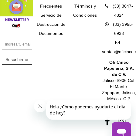
Frecuentes
Términos y
(33) 3647-
Servicio de
Condiciones
4824
Destrucción de
(33) 3955-
Documentos
6933
ventas@oficinco
Suscribirme
Ofi Cinco
Papeleria, S.A.
de C.V.
Jalisco #906 Col.
El Mante.
Zapopan, Jalisco,
México. C.P.
45235