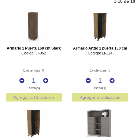
1-10 de 10
Archivo y Almacenaje
Escritura
Cómputo y Electrónica
Protección de Documentos
Armario 1 Puerta 160 cm Stark
Armario Anzio 1 puerta 130 cm
Codigo: LI-052
Codigo: LI-124
Muebles
Limpieza e Higiene
Existencias: 0
Existencias: 0
Cafetería y Alimentos
Pieza(s)
Pieza(s)
Agregar a Cotización
Agregar a Cotización
Destrucción de Documentos