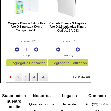
Carpeta Blanca 3 Argollas
Carpeta Blanca 3 Argollas
Aro O 1 pulgada Kyma
Aro O 1.5 pulgadas Kinera
325 hojas
Codigo: LA-015
Codigo: SA-083
Existencias: 126
Existencias: 12
Pieza(s)
Pieza(s)
Agregar a Cotización
Agregar a Cotización
1
2
3
4
1-12 de 46
Suscríbete a
Nosotros
Legales
Contacto
nuestro
Quiénes Somos
Aviso de
(33) 3647-
boletín