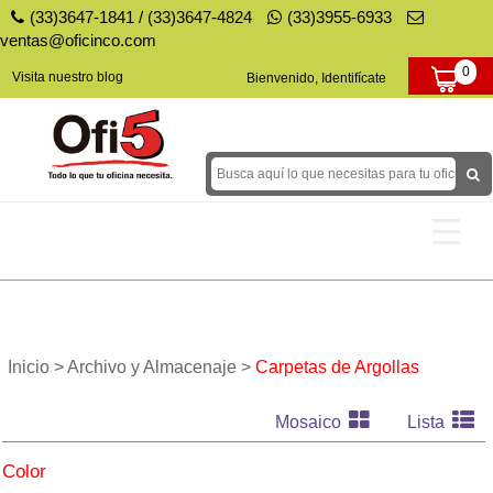
(33)3647-1841
/
(33)3647-4824
(33)3955-6933
ventas@oficinco.com
0
Visita nuestro blog
Bienvenido, Identifícate
Tóners y Tintas
Papel
Inicio >
Archivo y Almacenaje >
Carpetas de Argollas
Papelería
Mosaico
Lista
Decoración para Fiestas
Color
Equipo para tu Negocio