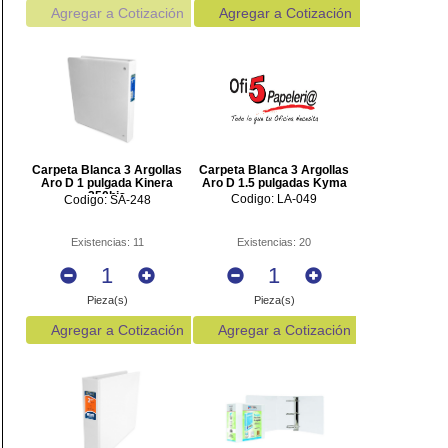
Agregar a Cotización
Agregar a Cotización
Carpeta Blanca 3 Argollas
Carpeta Blanca 3 Argollas
Aro D 1 pulgada Kinera
Aro D 1.5 pulgadas Kyma
250hjs
Codigo: LA-049
Codigo: SA-248
Existencias: 11
Existencias: 20
Pieza(s)
Pieza(s)
Agregar a Cotización
Agregar a Cotización