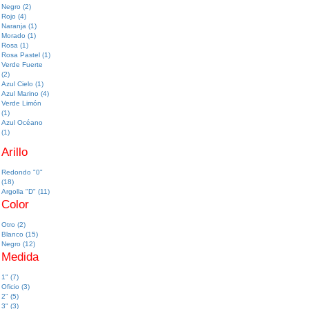
Negro (2)
Rojo (4)
Archivo y Almacenaje
Naranja (1)
Morado (1)
Escritura
Rosa (1)
Rosa Pastel (1)
Verde Fuerte
Cómputo y Electrónica
(2)
Azul Cielo (1)
Azul Marino (4)
Protección de Documentos
Verde Limón
(1)
Azul Océano
Muebles
(1)
Arillo
Limpieza e Higiene
Redondo "0"
(18)
Cafetería y Alimentos
Argolla "D" (11)
Color
Destrucción de Documentos
Otro (2)
Blanco (15)
Negro (12)
Medida
1" (7)
Oficio (3)
2" (5)
3" (3)