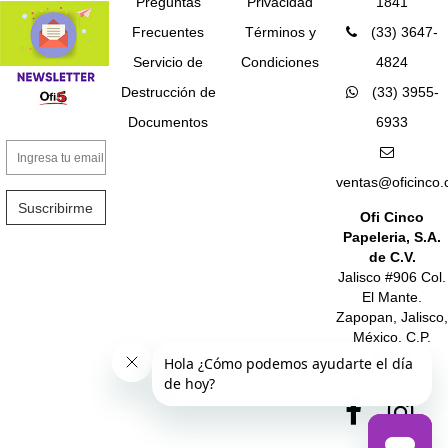
Preguntas
Privacidad
1841
Frecuentes
Términos y
(33) 3647-
Servicio de
Condiciones
4824
Destrucción de
(33) 3955-
Documentos
6933
ventas@oficinco
Suscribirme
Ofi Cinco
Papeleria, S.A.
de C.V.
Jalisco #906 Col.
El Mante.
Zapopan, Jalisco,
México. C.P.
45235