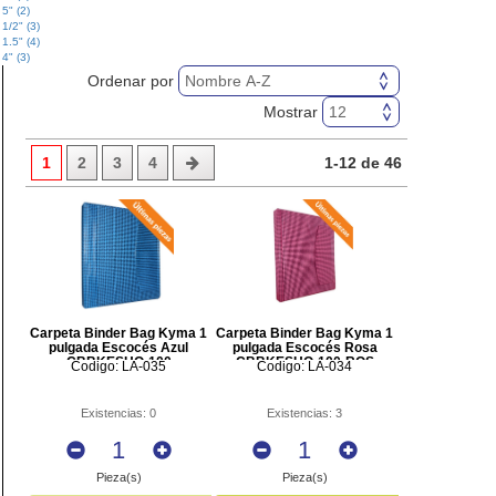
5" (2)
1/2" (3)
1.5" (4)
4" (3)
Ordenar por
Mostrar
1
2
3
4
1-12 de 46
Carpeta Binder Bag Kyma 1
Carpeta Binder Bag Kyma 1
pulgada Escocés Azul
pulgada Escocés Rosa
CBBKESHO-100
CBBKESHO-100-ROS
Codigo: LA-035
Codigo: LA-034
Existencias: 0
Existencias: 3
Pieza(s)
Pieza(s)