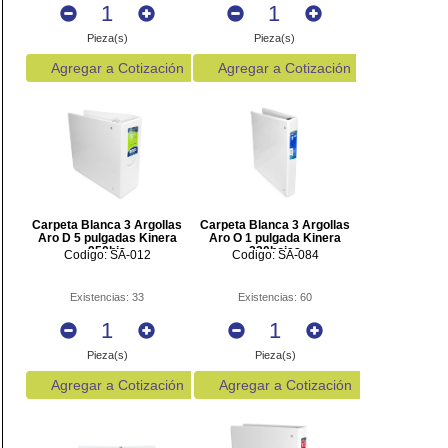
Pieza(s)
Pieza(s)
Agregar a Cotización
Agregar a Cotización
Carpeta Blanca 3 Argollas
Carpeta Blanca 3 Argollas
Aro D 5 pulgadas Kinera
Aro O 1 pulgada Kinera
950hjs
220hojas
Codigo: SA-012
Codigo: SA-084
Existencias: 33
Existencias: 60
Pieza(s)
Pieza(s)
Agregar a Cotización
Agregar a Cotización