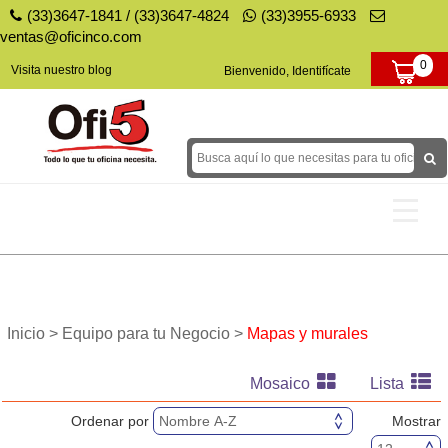
(33)3647-1841
/
(33)3647-4824
(33)3955-6933
ventas@oficinco.com
0
Visita nuestro blog
Bienvenido, Identifícate
Tóners y Tintas
Papel
Inicio >
Equipo para tu Negocio >
Mapas y murales
Papelería
Mosaico
Lista
Decoración para Fiestas
Ordenar por
Mostrar
Equipo para tu Negocio