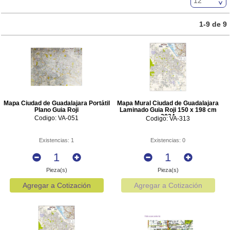
Archivo y Almacenaje
1-9 de 9
Escritura
Cómputo y Electrónica
Protección de Documentos
Muebles
Mapa Ciudad de Guadalajara Portátil
Mapa Mural Ciudad de Guadalajara
Plano Guia Roji
Laminado Guia Roji 150 x 198 cm
2024
Codigo: VA-051
Limpieza e Higiene
Codigo: VA-313
Cafetería y Alimentos
Existencias: 1
Existencias: 0
Destrucción de Documentos
Pieza(s)
Pieza(s)
Agregar a Cotización
Agregar a Cotización