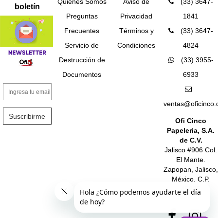
Quiénes Somos
Aviso de
(33) 3647-
boletín
Preguntas
Privacidad
1841
Frecuentes
Términos y
(33) 3647-
Servicio de
Condiciones
4824
Destrucción de
(33) 3955-
Documentos
6933
ventas@oficinco
Suscribirme
Ofi Cinco
Papeleria, S.A.
de C.V.
Jalisco #906 Col.
El Mante.
Zapopan, Jalisco,
México. C.P.
45235