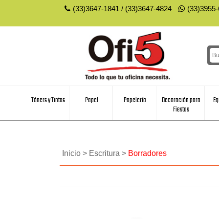
(33)3647-1841
/
(33)3647-4824
(33)3955
Tóners y Tintas
Papel
Papelería
Decoración para
Eq
Fiestas
Inicio >
Escritura >
Borradores