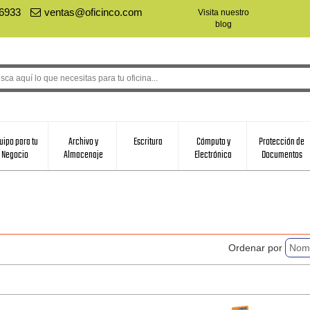
-6933
ventas@oficinco.com
Visita nuestro
blog
uipo para tu
Archivo y
Escritura
Cómputo y
Protección de
Negocio
Almacenaje
Electrónica
Documentos
Ordenar por