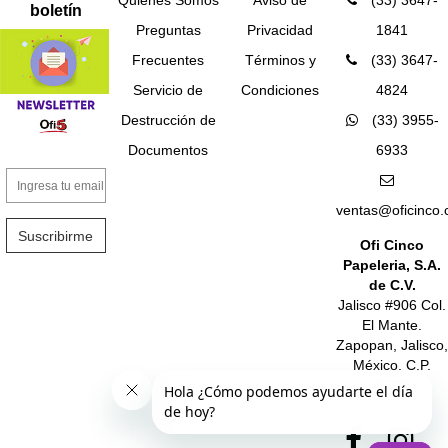
Quiénes Somos
Aviso de
(33) 3647-
boletín
Preguntas
Privacidad
1841
Frecuentes
Términos y
(33) 3647-
Servicio de
Condiciones
4824
Destrucción de
(33) 3955-
Documentos
6933
ventas@oficinco
Suscribirme
Ofi Cinco
Papeleria, S.A.
de C.V.
Jalisco #906 Col.
El Mante.
Zapopan, Jalisco,
México. C.P.
45235