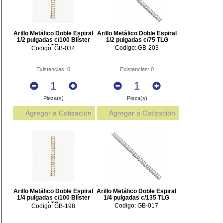
Arillo Metálico Doble Espiral
Arillo Metálico Doble Espiral
1/2 pulgadas c/100 Blíster
1/2 pulgadas c/75 TLG
LTG
Codigo: GB-203
Codigo: GB-034
Existencias: 0
Existencias: 0
Pieza(s)
Pieza(s)
Agregar a Cotización
Agregar a Cotización
Arillo Metálico Doble Espiral
Arillo Metálico Doble Espiral
1/4 pulgadas c/100 Blíster
1/4 pulgadas c/135 TLG
LTG
Codigo: GB-017
Codigo: GB-198