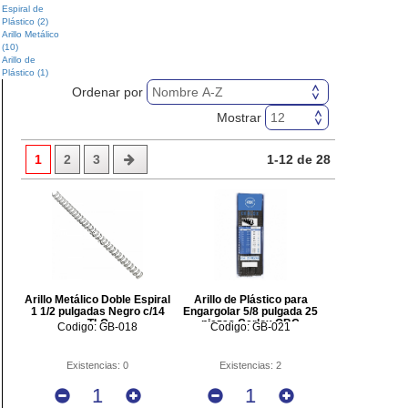
Espiral de
Plástico (2)
Archivo y Almacenaje
Arillo Metálico
(10)
Escritura
Arillo de
Plástico (1)
Ordenar por
Cómputo y Electrónica
Mostrar
Protección de Documentos
1
2
3
1-12 de 28
Muebles
Limpieza e Higiene
Cafetería y Alimentos
Destrucción de Documentos
Arillo Metálico Doble Espiral
Arillo de Plástico para
1 1/2 pulgadas Negro c/14
Engargolar 5/8 pulgada 25
TLG
piezas Cerlox GBC
Codigo: GB-018
Codigo: GB-021
Existencias: 0
Existencias: 2