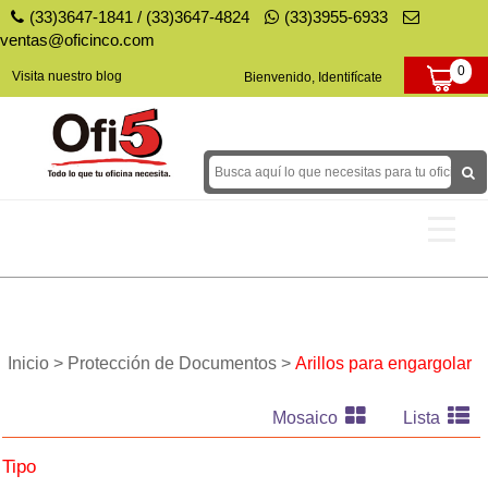
(33)3647-1841
/
(33)3647-4824
(33)3955-6933
ventas@oficinco.com
0
Visita nuestro blog
Bienvenido, Identifícate
Tóners y Tintas
Papel
Inicio >
Protección de Documentos >
Arillos para engargolar
Papelería
Mosaico
Lista
Decoración para Fiestas
Tipo
Equipo para tu Negocio